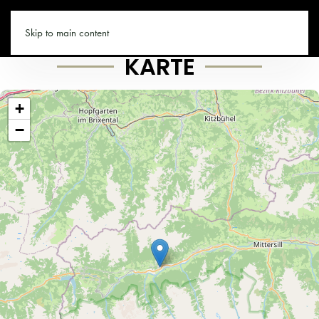
SKISCHULE.CO
Skip to main content
KARTE
+
−